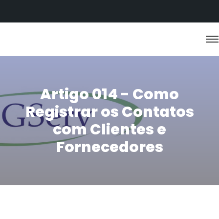
Artigo 014 - Como
Registrar os Contatos
com Clientes e
Fornecedores