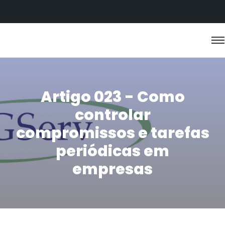
Artigo 023 - Como
controlar
compromissos e tarefas
periódicas em
empresas