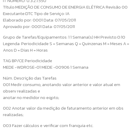
IT NÚMERO: 0.3.2.1.550
Título:MEDIÇÃO DE CONSUMO DE ENERGIA ELÉTRICA Revisão 00
Executante:DTC Tipo de Serviço: IA
Elaborado por: 0001 Data: 07/05/2011
Aprovado por: 0001 Data: 07/05/2011
Grupo de Tarefas/Equipamentos: 1 1 Semana(s) HH Previsto:0:10
Legenda: Periodicidade S = Semanas Q = Quinzenas M = Meses A =
Anos D = Dias H = Horas
TAG BP/CE Periodicidade
MEDE -WDROSE-01 MEDE -00906 1 Semana
Núm. Descrição das Tarefas
001 Medir consumo, anotando valor anterior e valor atual em
observ realizadas e
anotar no medidor no eqpto;
002 Anotar valor da medição de faturamento anterior em obs
realizadas;
003 Fazer cálculos e verificar com franquia etc.