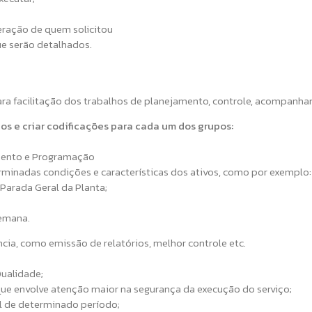
eração de quem solicitou
ue serão detalhados.
para facilitação dos trabalhos de planejamento, controle, acompanha
s e criar codificações para cada um dos grupos:
mento e Programação
rminadas condições e características dos ativos, como por exemplo:
 Parada Geral da Planta;
semana.
ia, como emissão de relatórios, melhor controle etc.
Qualidade;
 que envolve atenção maior na segurança da execução do serviço;
al de determinado período;