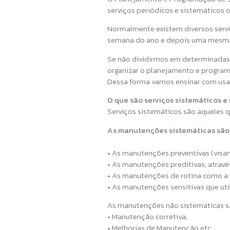
serviços periódicos e sistemáticos 
Normalmente existem diversos servi
semana do ano e depois uma mesma 
Se não dividirmos em determinadas c
organizar o planejamento e progra
Dessa forma vamos ensinar com usar 
O que são serviços sistemáticos e
Serviços sistemáticos são aqueles qu
As manutenções sistemáticas são 
• As manutenções preventivas (visand
• As manutenções preditivas, atravé
• As manutenções de rotina como a lu
• As manutenções sensitivas que util
As manutenções não sistemáticas sã
• Manutenção corretiva;
• Melhorias de Manutenção etc.