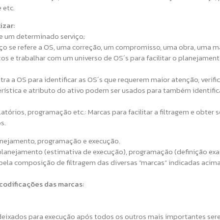
 etc.
izar:
te um determinado serviço;
rviço se refere a OS, uma correção, um compromisso, uma obra, uma 
s e trabalhar com um universo de OS´s para facilitar o planejament
tra a OS para identificar as OS´s que requerem maior atenção, verifi
terística e atributo do ativo podem ser usados para também identifi
latórios, programação etc.: Marcas para facilitar a filtragem e obter
s.
lanejamento, programação e execução.
r o planejamento (estimativa de execução), programação (definição e
pela composição de filtragem das diversas ”marcas” indicadas acim
codificações das marcas:
deixados para execução após todos os outros mais importantes se