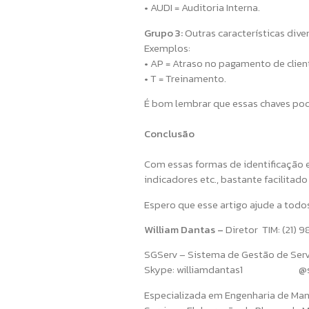
• AUDI = Auditoria Interna.
Grupo 3:
Outras características div
Exemplos:
• AP = Atraso no pagamento de clien
• T = Treinamento.
É bom lembrar que essas chaves pod
Conclusão
Com essas formas de identificação 
indicadores etc., bastante facilitad
Espero que esse artigo ajude a tod
William Dantas –
Diretor TIM: (21)
SGServ – Sistema de Gestão de Se
Skype: williamdantas1 @s
Especializada em Engenharia de Ma