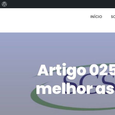
INÍCIO
S
Artigo 025
melhor as