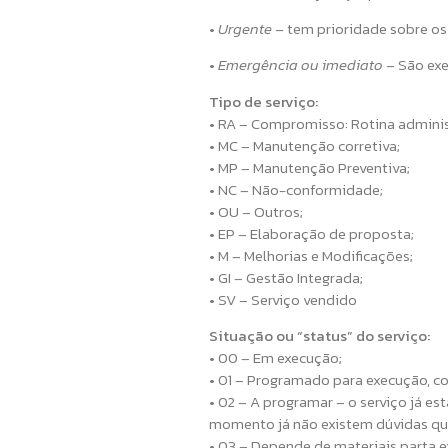
•
Urgente –
tem prioridade sobre os 
•
Emergência ou imediato –
São exe
Tipo de serviço:
• RA – Compromisso: Rotina administ
• MC – Manutenção corretiva;
• MP – Manutenção Preventiva;
• NC – Não-conformidade;
• OU – Outros;
• EP – Elaboração de proposta;
• M – Melhorias e Modificações;
• GI – Gestão Integrada;
• SV – Serviço vendido
Situação ou “status” do serviço:
• 00 – Em execução;
• 01 – Programado para execução, co
• 02 – A programar – o serviço já e
momento já não existem dúvidas qu
• 03 – Depende de materiais parta e