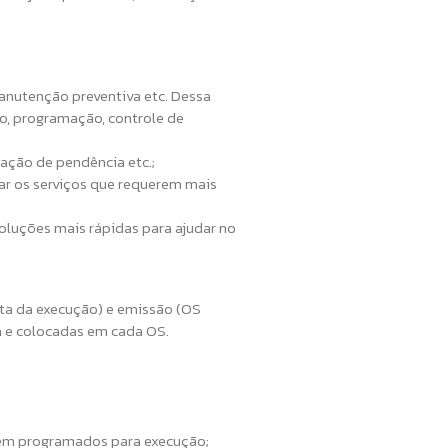
manutenção preventiva etc. Dessa
o, programação, controle de
cação de pendência etc.;
car os serviços que requerem mais
 soluções mais rápidas para ajudar no
xata da execução) e emissão (OS
a e colocadas em cada OS.
rem programados para execução;