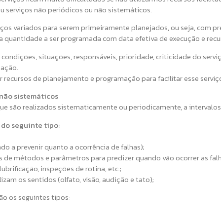
ou serviços não periódicos ou não sistemáticos.
ços variados para serem primeiramente planejados, ou seja, com pr
quantidade a ser programada com data efetiva de execução e recur
ondições, situações, responsáveis, prioridade, criticidade do servi
mação.
recursos de planejamento e programação para facilitar esse serviç
 não sistemáticos
e são realizados sistematicamente ou periodicamente, a intervalos f
do seguinte tipo:
o a prevenir quanto a ocorrência de falhas);
s de métodos e parâmetros para predizer quando vão ocorrer as falh
brificação, inspeções de rotina, etc.;
izam os sentidos (olfato, visão, audição e tato);
o os seguintes tipos: