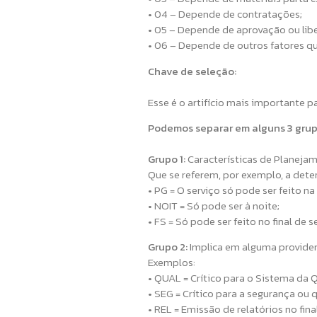
• 04 – Depende de contratações;
• 05 – Depende de aprovação ou lib
• 06 – Depende de outros fatores q
Chave de seleção:
Esse é o artifício mais importante 
Podemos separar em alguns 3 grupo
Grupo 1:
Características de Planeja
Que se referem, por exemplo, a dete
• PG = O serviço só pode ser feito na
• NOIT = Só pode ser à noite;
• FS = Só pode ser feito no final de 
Grupo 2:
Implica em alguma providenc
Exemplos:
• QUAL = Crítico para o Sistema da 
• SEG = Crítico para a segurança ou
• REL = Emissão de relatórios no fin