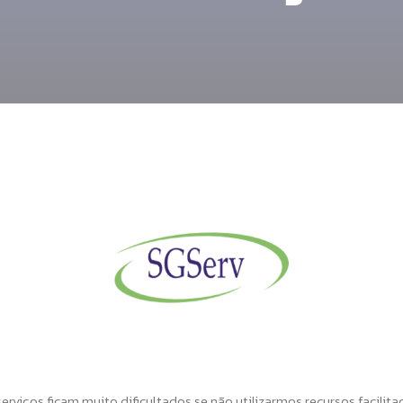
viços ficam muito dificultados se não utilizarmos recursos facilita