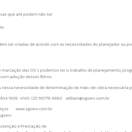
ersas que até podem não ser
te;
em ser criadas de acordo com as necessidades do planejador ou p
e marcação das OS`s podemos ter o trabalho de planejamento, progr
o com adoção desses filtros.
os nessa necessidade de determinação de mão-de-obra necessária pa
 98104 1906 VIVO: (21) 99778 4860 william@sgserv.com.br
rviços www.sgserv.com.br
gserv
nutenção e Prestação de