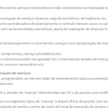
 temos serviços sistemáticos e não sistemáticos na realização no
prestação de serviços diversos, seja de escritórios, de indústria, etc
como centralizadora de planejamento e controle. Nesses casos os se
com as necessidades periódicas, alerta de realização de diversos tr
total planejamento e controle dos serviços com apropriação de todo
 compromisso, serviço, providência etc.
 rotineiros podem ser geradas OS´s sistemáticas através de Instruç
s, recursos necessários etc.
ização de serviços
, programados ou não em razão de impedimentos para sua execução, 
obra etc.
S´s, através de “marcas” identificadas nas OS´s de acordo com codif
om os seguintes tipos de “marcas” e depois filtrar de acordo com es
utante do serviço, centro de custo do local de execução do serviço, 